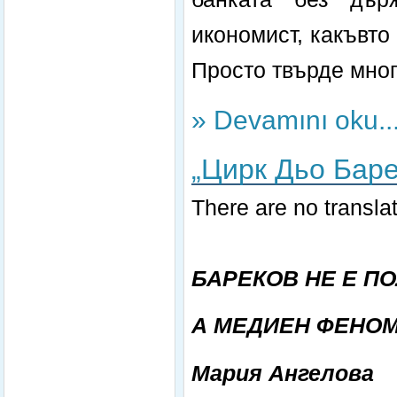
икономист, какъвто 
Просто твърде мног
» Devamını oku..
„Цирк Дьо Баре
There are no translat
БАРЕКОВ НЕ Е П
А МЕДИЕН ФЕНО
Мария Ангелова