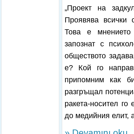
„Проект на задку
Проявява всички 
Това е мнението
запознат с психол
обществото задава
е? Кой го направ
припомним как б
разгръщал потенциа
ракета-носител го
до медийния елит, а
» Devamını oku..