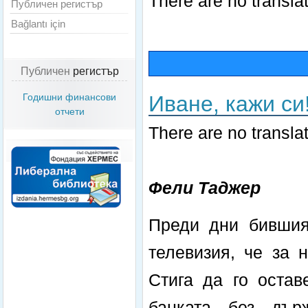
There are no translat
Публичен регистър
Bağlantı için
Публичен
регистър
Иване, кажи си
Годишни финансови
отчети
There are no translat
Фели Таджер
Преди дни бившия
телевизия, че за 
Стига да го остав
банката без дър