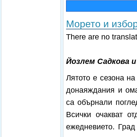
Морето и избо
There are no translat
Йозлем Садкова и
Лятото е сезона н
донаяждания и ома
са обърнали погле
Всички очакват от
ежедневието. Град