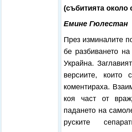
(събитията около
Емине Гюлестан
През изминалите п
бе разбиването на
Украйна. Заглавия
версиите, които 
коментираха. Взаи
коя част от вра
падането на самоле
руските сепар