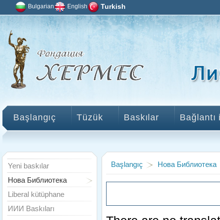
Bulgarian
English
Turkish
Başlangıç
Tüzük
Baskılar
Bağlantı 
Başlangıç
Нова Библиотека
Yeni baskılar
Нова Библиотека
Liberal kütüphane
ИИИ Baskıları