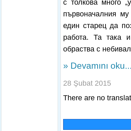
с толкова много „
първоначалния му 
един старец да по
работа. Та така и
обраства с небивали
» Devamını oku..
28 Şubat 2015
There are no translat