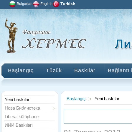
Bulgarian
English
Turkish
Başlangıç
Tüzük
Baskılar
Bağlantı 
Başlangıç
Yeni baskılar
Yeni baskılar
Нова Библиотека
Liberal kütüphane
ИИИ Baskıları