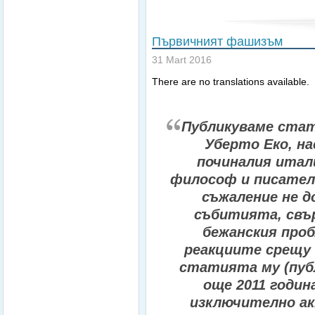
Първичният фашизъм
31 Mart 2016
There are no translations available.
Публикуваме ста
Уберто Еко, на
починалия итал
философ и писател,
съжаление не д
събитията, свър
бежанския проб
реакциите срещу 
статията му (пуб
още 2011 годин
изключително а