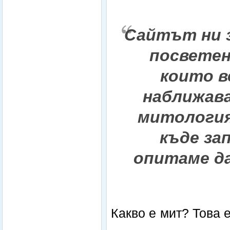
Сайтът ни 
посветен
които в
наближав
митология
къде за
опитаме д
Какво е мит? Това 