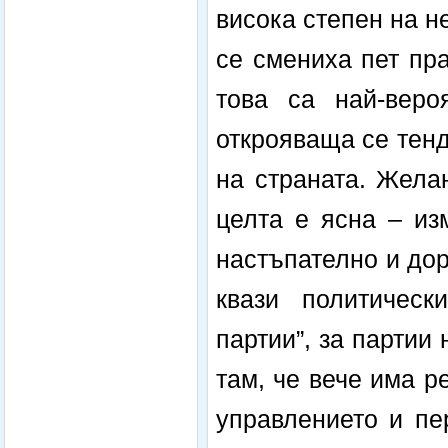
висока степен на н
се смениха пет пр
това са най-веро
открояваща се тен
на страната. Жела
целта е ясна – из
настъпателно и до
квази политическ
партии”, за партии
там, че вече има 
управлението и пе