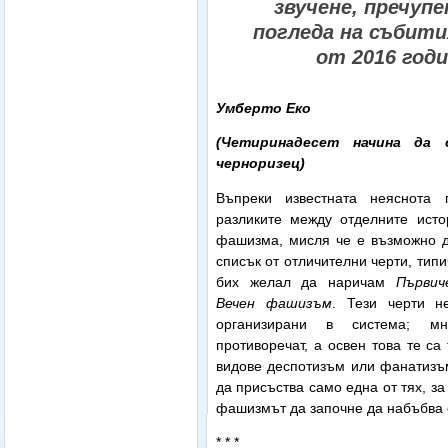
звучене, пречупе
погледа на събити
от 2016 годи
Умберто Еко
(Четиринадесет начина да 
черноризец)
Въпреки известната неяснота
разликите между отделните ист
фашизма, мисля че е възможно д
списък от отличителни черти, типи
бих желал да наричам
Първич
Вечен
фашизъм
. Тези черти н
организирани в система; м
противоречат, а освен това те са
видове деспотизъм или фанатизъ
да присъства само една от тях, з
фашизмът да започне да набъбва 
* * *