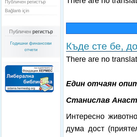
There are no translat
Публичен регистър
Bağlantı için
Публичен
регистър
Къде сте бе, д
Годишни финансови
отчети
There are no translat
Един отчаян опит
Станислав Анаст
Интересно животно
дума дост (прияте