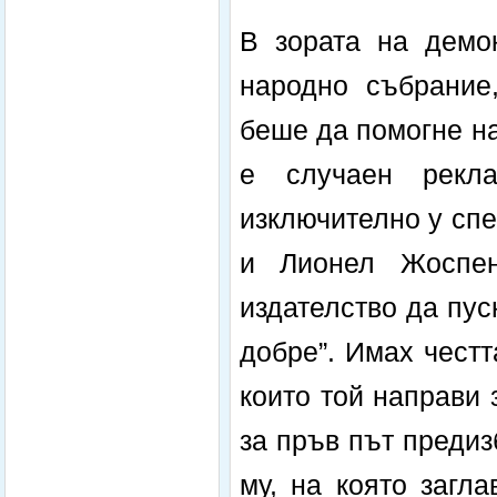
В зората на демок
народно събрание
беше да помогне н
е случаен рекл
изключително у сп
и Лионел Жоспен
издателство да пус
добре”. Имах честт
които той направи 
за пръв път предиз
му, на която загл