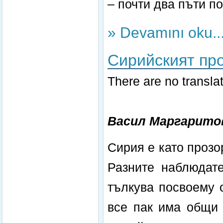
– почти два пъти п
» Devamını oku..
Сирийският пр
There are no translat
Васил Маргарито
Сирия е като прозо
Разните наблюдат
тълкува посвоему о
все пак има общи 