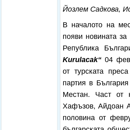
Йозлем Садкова, И
В началото на мес
появи новината за
Република Българ
Kurulacak
“
04 фев
от турската преса
партия в България
Местан. Част от 
Хафъзов, Айдоан А
половина от февру
българската общес