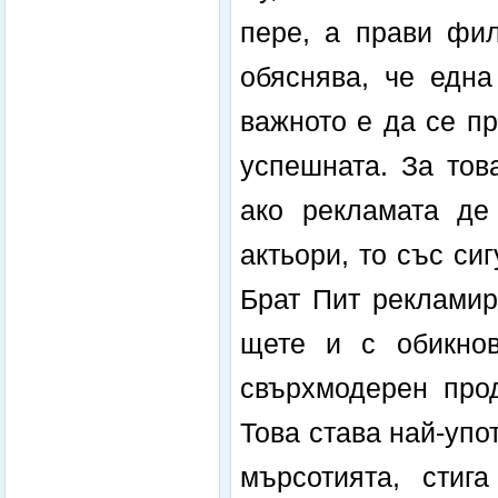
пере, а прави фил
обяснява, че една
важното е да се пр
успешната. За тов
ако рекламата де
актьори, то със си
Брат Пит рекламир
щете и с обикнов
свърхмодерен прод
Това става най-упо
мърсотията, стиг