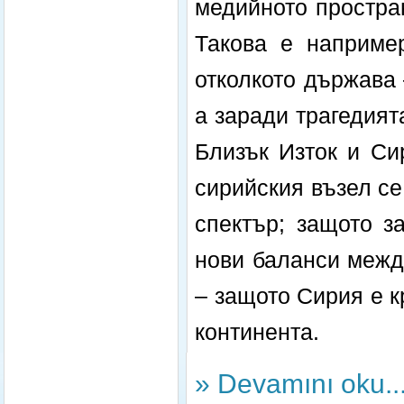
медийното простран
Такова е наприме
отколкото държава 
а заради трагедият
Близък Изток и Си
сирийския възел се
спектър; защото з
нови баланси межд
– защото Сирия е к
континента.
» Devamını oku..