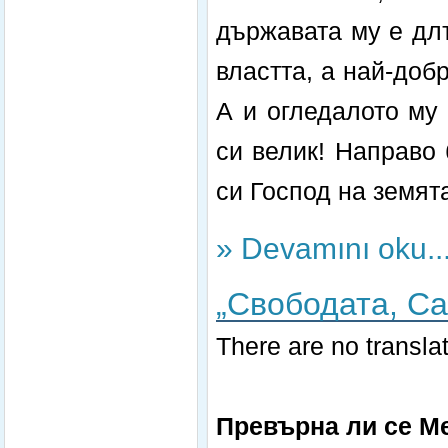
държавата му е дл
властта, а най-доб
А и огледалото му 
си велик! Направо 
си Господ на земята
» Devamını oku..
„Свободата, Са
There are no translat
Превърна ли се Ме