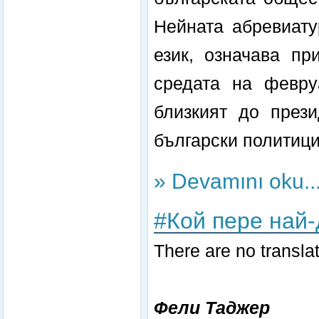
Нейната абревиату
език, означава пр
средата на февру
близкият до прези
български политици
» Devamını oku..
#Кой пере най-
There are no translat
Фели Таджер