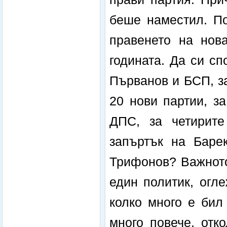
беше наместил. По
правенето на нов
годината. Да си с
Първанов и БСП, з
20 нови партии, з
ДПС, за четирите
запъртък на Баре
Трифонов? Важното
един политик, огл
колко много е бил
много повече, отк