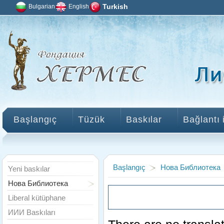
Bulgarian
English
Turkish
Başlangıç
Tüzük
Baskılar
Bağlantı 
Başlangıç
Нова Библиотека
Yeni baskılar
Нова Библиотека
Liberal kütüphane
ИИИ Baskıları