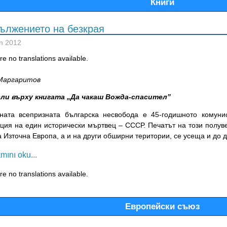
Книги
ължението на безкрая
n 2012
e no translations available.
Маргаритов
ли върху
книгата „Да чакаш Вожда-спасител”
ната всепризната българска несвобода е 45-годишното комуни
ция на един исторически мъртвец – СССР. Печатът на този полув
 Източна Европа, а и на други обширни територии, се усеща и до д
mını oku...
e no translations available.
Европейски съюз