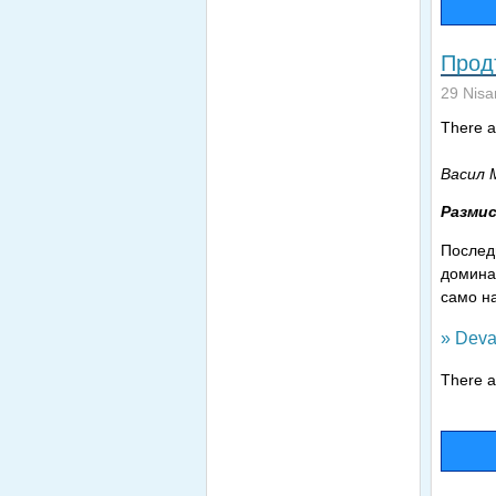
Прод
29 Nisa
There ar
Васил 
Размис
Послед
домина
само на
» Deva
There ar