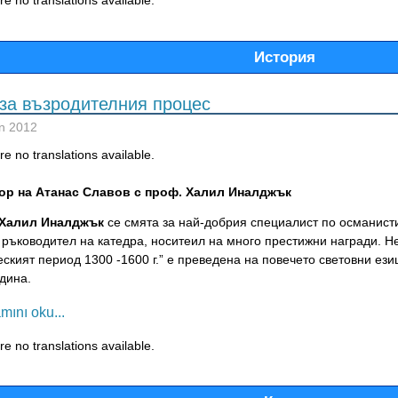
e no translations available.
История
за възродителния процес
n 2012
e no translations available.
ор на Атанас Славов с проф. Халил Иналджък
 Халил Иналджък
се смята за най-добрия специалист по османисти
, ръководител на катедра, носитеил на много престижни награди. 
ският период 1300 -1600 г.” е преведена на повечето световни ези
дина.
mını oku...
e no translations available.