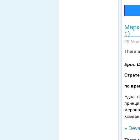
Марк
г.)
29 Nisa
There ar
Ерол 
Страте
по вре
Една о
принци
меропр
кампан
» Deva