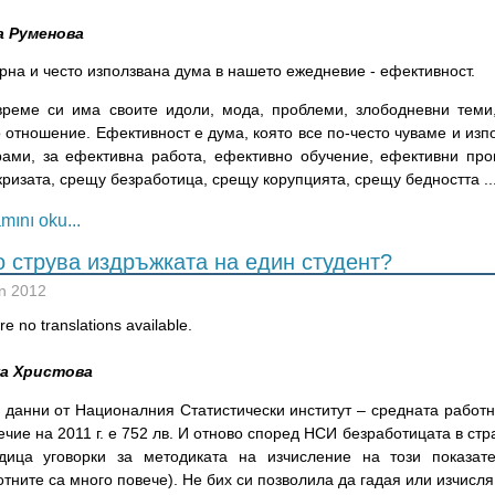
а Руменова
рна и често използвана дума в нашето ежедневие - ефективност.
време си има своите идоли, мода, проблеми, злободневни теми,
 отношение. Ефективност е дума, която все по-често чуваме и из
рами, за ефективна работа, ефективно обучение, ефективни пр
ризата, срещу безработица, срещу корупцията, срещу бедността ..
mını oku...
о струва издръжката на един студент?
n 2012
e no translations available.
ка Христова
 данни от Националния Статистически институт – средната работна
чие на 2011 г. е 752 лв. И отново според НСИ безработицата в стра
дица уговорки за методиката на изчисление на този показат
тните са много повече). Не бих си позволила да гадая или изчисля