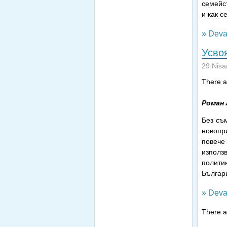
семейст
и как с
» Deva
Усво
29 Nisa
There ar
Роман 
Без съ
новопр
повече
използ
полити
Българ
» Deva
There ar