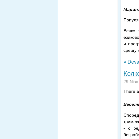
Марин
Популя
Всяко 
езиково
и прог
срещу к
» Deva
Колк
29 Nisa
There ar
Весел
Според
тримесе
- с ре
безрабо