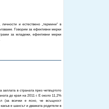
 личности и естествено „термини” в
ползваме. Говорим за ефективни мерки
ограми за младежи, ефективни мерки
.
 заплата в страната през четвъртото
ната до края на 2011 г. Е около 11,2%
ел (за всички е ясно, че всъщност
 какъв е шансът и двамата родители в