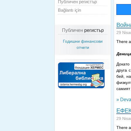
Публичен регистър
Bağlantı için
Войн
Публичен
регистър
29 Nisa
Годишни финансови
There ar
отчети
Деница
Докато
друга 
бей, н
физкулт
самият
» Deva
ЕФЕК
29 Nisa
There ar