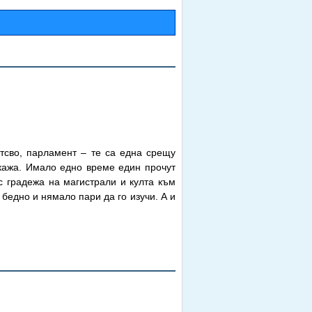
нтсво, парламент – те са една срещу
зкажа. Имало едно време един прочут
с градежа на магистрали и култа към
бедно и нямало пари да го изучи. А и