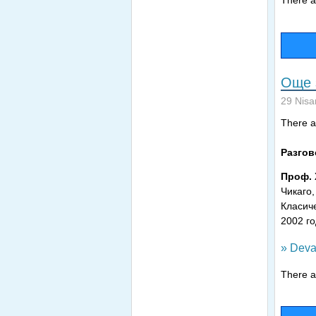
There ar
Още 
29 Nisa
There ar
Разгов
Проф.
Чикаго
Класиче
2002 го
» Deva
There ar