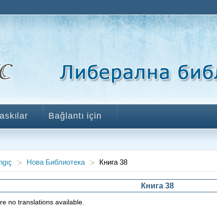
askılar
Bağlantı için
ngıç
Нова Библиотека
Книга 38
Книга 38
e no translations available.