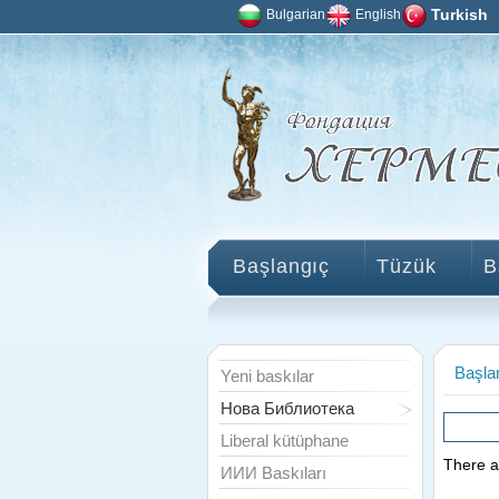
Bulgarian
English
Turkish
Başlangıç
Tüzük
B
Başla
Yeni baskılar
Нова Библиотека
Liberal kütüphane
There ar
ИИИ Baskıları