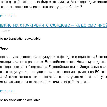
вото да работят, но нека бъдем оптимисти. Ако в едно домакинство
е отделят месечно за издръжка на студент в София?
mını oku...
яване на структурните фондове – къде сме ние
n 2012
e no translations available.
Леви
мнение, усвояването на структурните фондове е един от най-важни
исъединила се страна към Европейския съюз
.
Нека първо да се 
 от една трета от бюджета на Европейския съюз. Защо такъв зна
ват за структурните фондове – като основен инструмент на ЕС за 
ка
.
И колко важно за нас е по-активното ни участие в тяхното ус
ия
запазването на сегашните ни начини за работа с тях.
mını oku...
e no translations available.