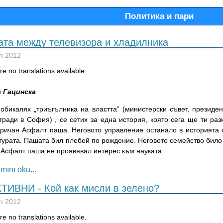
Политика и пари
ата между телевизора и хладилника
n 2012
e no translations available.
 Гацинска
 обикалях „триъгълника на властта” (министерски съвет, президе
сгради в София) , се сетих за една история, която сега ще ти ра
аричан Асфалт паша. Неговото управление останало в историята 
урата. Пашата бил плебей по рождение. Неговото семейство било 
 Асфалт паша не проявявал интерес към науката.
mını oku...
ТИВНИ - Кой как мисли в зелено?
n 2012
e no translations available.