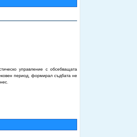
стическо управление с обсебващата
ековен период, формирал съдбата не
нес.