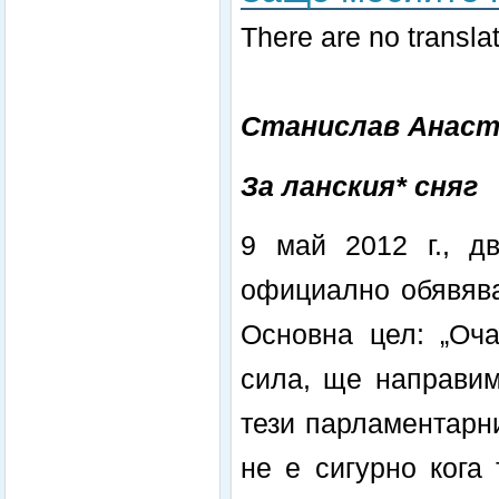
There are no translat
Станислав Анаст
За ланския* сняг
9 май 2012 г., дв
официално обявява
Основна цел: „Оч
сила, ще направим
тези парламентарни
не е сигурно кога