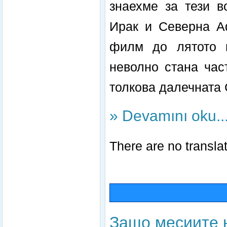
знаехме за тези в
Ирак и Северна А
филм до лятото н
неволно стана час
толкова далечната 
» Devamını oku..
There are no translat
Защо месиите 