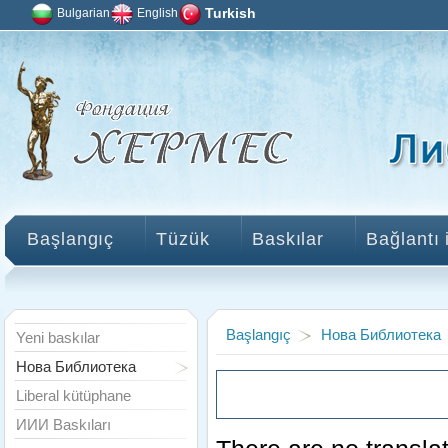
Bulgarian
English
Turkish
Başlangıç
Tüzük
Baskılar
Bağlantı 
Başlangıç
Нова Библиотека
Yeni baskılar
Нова Библиотека
Liberal kütüphane
ИИИ Baskıları