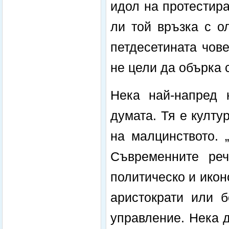
идол на протестир
ли той връзка с о
петдесетината чов
не цели да обърка 
Нека най-напред 
думата. Тя е култу
на малцинството. 
Съвременните реч
политическо и икон
аристократи или б
управление. Нека д