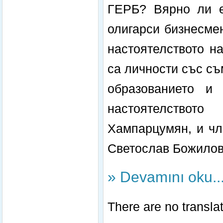
ГЕРБ? Вярно ли е
олигарси бизнесмен
настоятелството н
са личности със с
образованието и
настоятелствот
Хампарцумян, и чл
Светослав Божило
» Devamını oku..
There are no translat