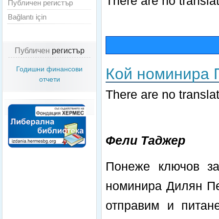
There are no translat
Публичен регистър
Bağlantı için
Публичен
регистър
Кой номинира 
Годишни финансови
отчети
There are no translat
Фели Таджер
Понеже ключов за 
номинира Дилян Пе
отправим и питане