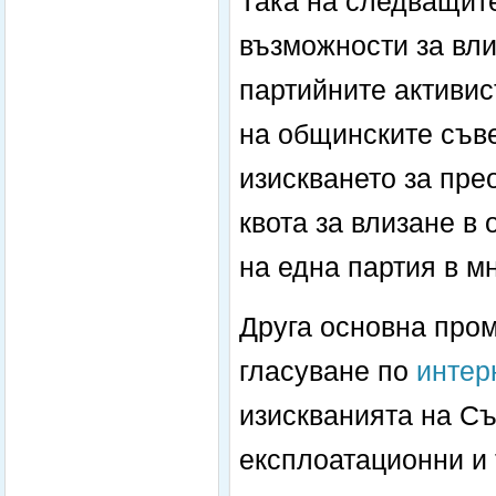
Така на следващит
възможности за вли
партийните активис
на общинските съве
изискването за пр
квота за влизане в
на една партия в м
Друга основна пром
гласуване по
интер
изискванията на Съ
експлоатационни и 