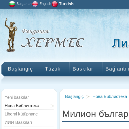
Bulgarian
English
Turkish
Başlangıç
Tüzük
Baskılar
Bağlantı 
Başlangıç
Нова Библиотека
Yeni baskılar
Нова Библиотека
Милион българс
Liberal kütüphane
ИИИ Baskıları