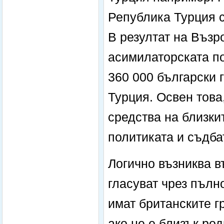
Република Турция с
В резултат на Възро
асимилаторската п
360 000 български 
Турция. Освен това
средства на близки
политиката и съдба
Логично възниква в
гласуват чрез пълн
имат британските г
ако не е близък ро