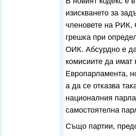
В новият кодекс е 
изискването за зад
членовете на РИК, 
грешка при определ
ОИК. Абсурдно е да
комисиите да имат 
Европарламента, н
а да се отказва та
националния парлам
самостоятелна пар
Също партии, пред