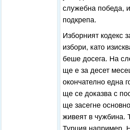
служебна победа, 
подкрепа.
Изборният кодекс з
избори, като изискв
беше досега. На сл
ще е за десет месе
окончателно една г
ще се доказва с по
ще засегне основно
живеят в чужбина. 
Турция например. Н