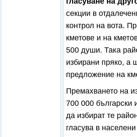
гласуване на друг
секции в отдалечен
контрол на вота. П
кметове и на кмето
500 души. Така рай
избирани пряко, а 
предложение на км
Премахването на и
700 000 български и
да избират те райо
гласува в населени