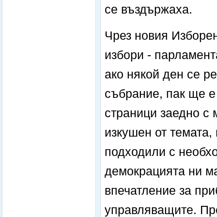
се въздържаха.
Чрез новия Изборен
избори - парламент
ако някой ден се р
събрание, пак ще е 
страници заедно с 
изкушен от темата, 
подходили с необхо
демокрацията ни м
впечатление за при
управляващите. Про