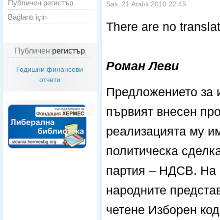
Публичен регистър
Salı, 21 Aralık 2010 22:45
Bağlantı için
There are no translat
Публичен
регистър
Роман Леви
Годишни финансови
отчети
Предложението за и
първият внесен про
реализацията му им
политическа сделк
партия – НДСВ. На 1
народните предста
четене Изборен коде