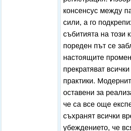
консенсус между п
сили, а го подкрепи
събитията на този 
пореден път се заб
настоящите промени
прекратяват всичк
практики. Модернит
оставени за реализ
че са все още експ
съхранят всички вр
убеждението, че в