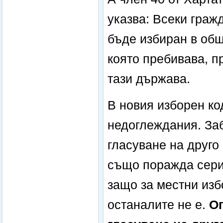
указва: Всеки граж
бъде избиран в общ
която пребивава, п
тази държава.
В новия изборен ко
недоглеждания. Заб
гласуване на друго
също поражда сери
защо за местни изб
останалите не е.
Ог