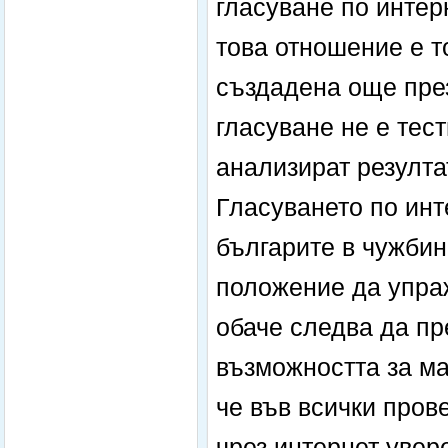
гласуване по интер
това отношение е т
създадена още през
гласуване не е тес
анализират резулта
Гласуването по инт
българите в чужбин
положение да упраж
обаче следва да пр
възможността за ма
че във всички пров
чрез интернет увер