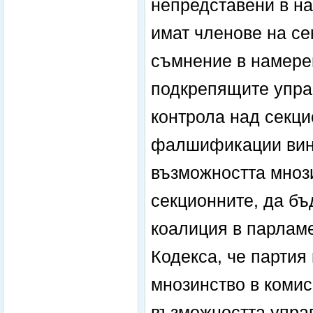
непредставени в на
имат членове на се
съмнение в намере
подкрепящите управ
контрола над секци
фалшификации вина
възможността мнози
секционните, да бъ
коалиция в парламе
Кодекса, че партия
мнозинство в комис
възможността упра