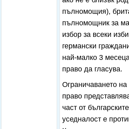
пълномощия), брит
пълномощник за ма
избор за всеки изб
германски граждани
най-малко 3 месеца
право да гласува.
Ограничаването на
право представлява
част от българскит
уседналост е проти