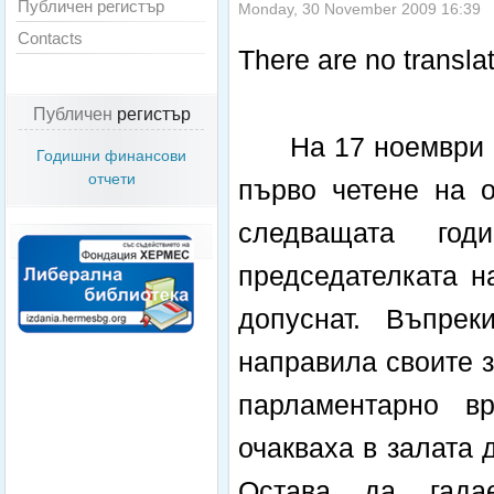
Публичен регистър
Monday, 30 November 2009 16:39
Contacts
There are no translat
Публичен
регистър
На 17 ноември 
Годишни финансови
отчети
първо четене на о
следващата го
председателката н
допуснат. Въпре
направила своите з
парламентарно в
очакваха в залата 
Остава да гада