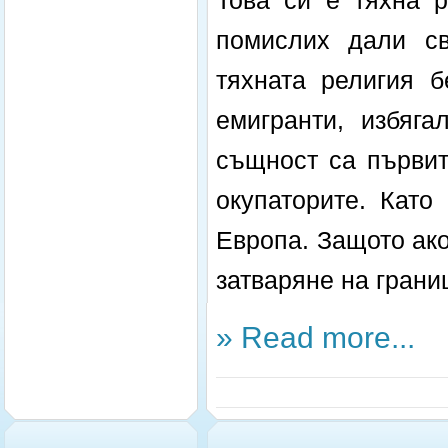
Това си е тяхна р
помислих дали св
тяхната религия 
емигранти, избяг
същност са първит
окупаторите. Като
Европа. Защото ако
затваряне на границ
» Read more...