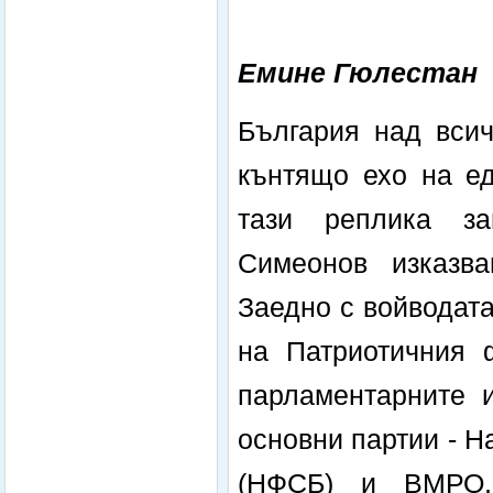
Емине Гюлестан
България над всич
кънтящо ехо на ед
тази реплика за
Симеонов изказва
Заедно с войводат
на Патриотичния 
парламентарните и
основни партии - 
(НФСБ) и ВМРО,