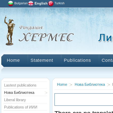
Bulgarian
English
Turkish
Home
Statement
Publications
Cont
Home
Нова Библиотека
Lastest publications
Нова Библиотека
Liberal library
Publications of ИИИ