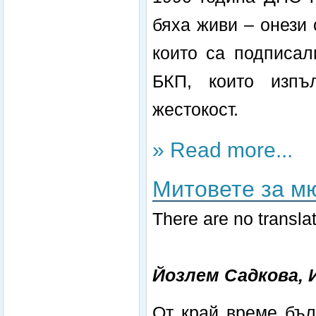
бяха живи – онези
които са подписал
БКП, които изпъл
жестокост.
» Read more...
Митовете за м
There are no translat
Йозлем Садкова, 
От край време бъл