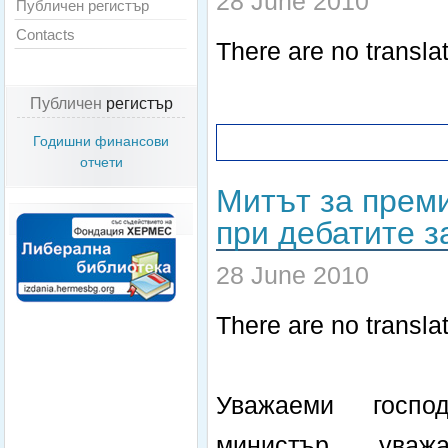
28 June 2010
Публичен регистър
Contacts
There are no translat
Публичен
регистър
Годишни финансови
отчети
Митът за преми
при дебатите з
28 June 2010
There are no translat
Уважаеми госпо
министър, ува