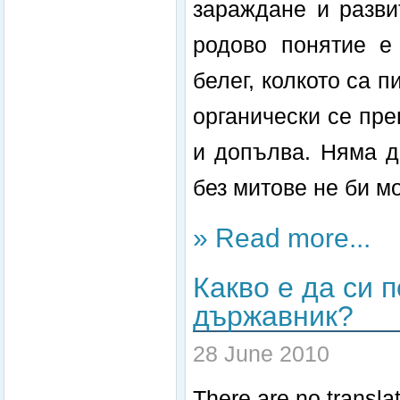
зараждане и разви
родово понятие е
белег, колкото са 
органически се пре
и допълва. Няма д
без митове не би м
» Read more...
Какво е да си п
държавник?
28 June 2010
There are no translat