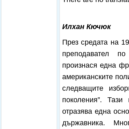
Илхан Кючюк
През средата на 1
преподавател по
произнася една фра
американските поли
следващите избор
поколения”. Тази
отразява една осн
държавника. Мно