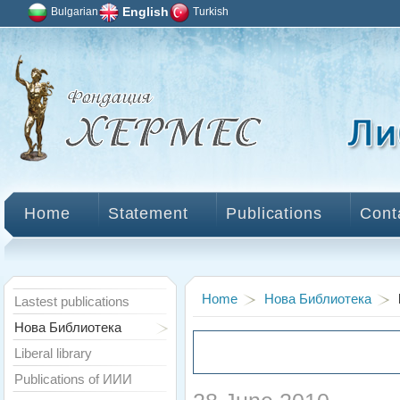
Bulgarian
English
Turkish
Home
Statement
Publications
Cont
Home
Нова Библиотека
Lastest publications
Нова Библиотека
Liberal library
Publications of ИИИ