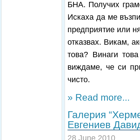
БНА. Получих грам
Искаха да ме възпи
предприятие или ня
отказвах. Викам, а
това? Винаги това
виждаме, че си пр
чисто.
» Read more...
Галерия “Херм
Евгениев Дави
28 June 2010