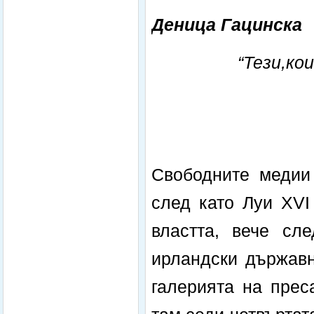
Деница Гацинска
“Тези,ко
Свободните медии 
след като Луи XVІ
властта, вече сл
ирландски държавн
галерията на прес