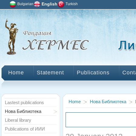
Bulgarian
English
Turkish
Home
Statement
Publications
Cont
Home
Нова Библиотека
Lastest publications
Нова Библиотека
Liberal library
Publications of ИИИ