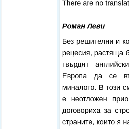
There are no translat
Роман Леви
Без решителни и к
рецесия, растяща б
твърдят английск
Европа да се въ
миналото. В този 
е неотложен прио
договориха за стр
страните, които я н