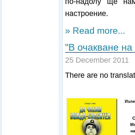
по-надолу ще на
настроение.
» Read more...
"В очакване на
25 December 2011
There are no translat
Изле
С
Мо
на