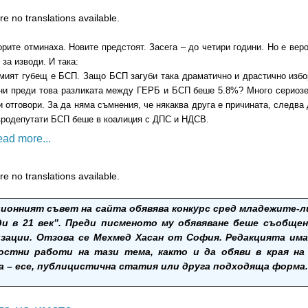
e no translations available.
рите отминаха. Новите предстоят. Засега – до четири години. Но е веро
 за изводи. И така:
мият губещ е БСП. Защо БСП загуби така драматично и драстично избо
ни преди това разликата между ГЕРБ и БСП беше 5.8%? Много сериозе
и отговори. За да няма съмнения, че някаква друга е причината, следва
вродепутати БСП беше в коалиция с ДПС и НДСВ.
ead more...
e no translations available.
ионният съвет на сайта обявява конкурс сред младежите-л
ди в 21 век”. Преди писменото му обявяване беше съобще
изации. Отзова се Мехмед Хасан от София. Редакцията има
остни работи на тази тема, както и да обяви в края на 
 – есе, публицистична статия или друга подходяща форма.