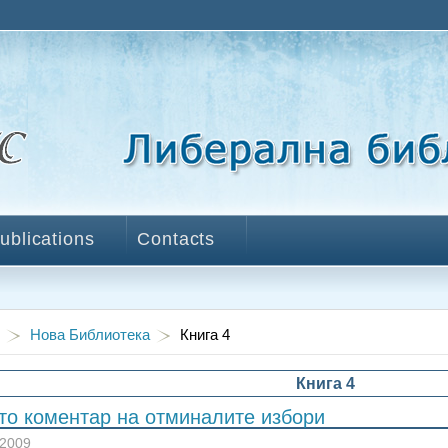
ublications
Contacts
Нова Библиотека
Книга 4
Книга 4
то коментар на отминалите избори
 2009