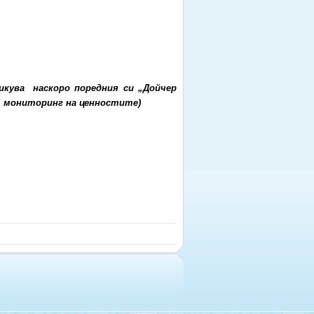
икува наскоро поредния си „Дойчер
ки мониторинг на ценностите)