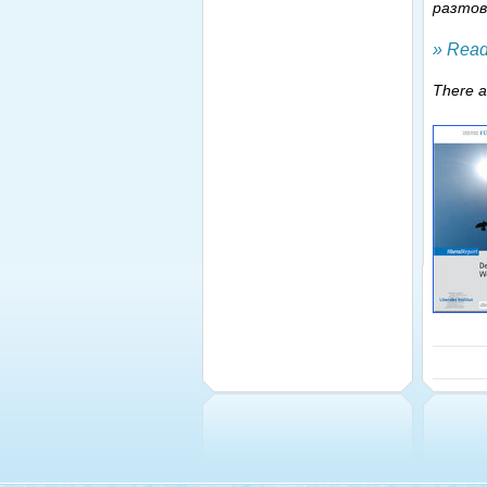
разтов
» Read
There ar