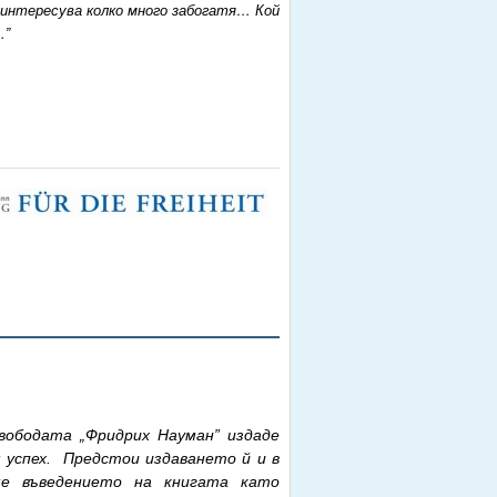
и интересува колко много забогатя… Кой
…”
вободата „Фридрих Науман” издаде
 успех. Предстои издаването й и в
ме въведението на книгата като