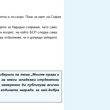
ятно и по-скоро. Поне за кмет на София.
рите за Народно събрание, като само
н въпрос, на който БСП следва сама
 да отбележим, че и допреди изборите
иберали на тема „Моите права и
н на някои младежки студентски
 намерение да публикува всички
годината награда за най-добра