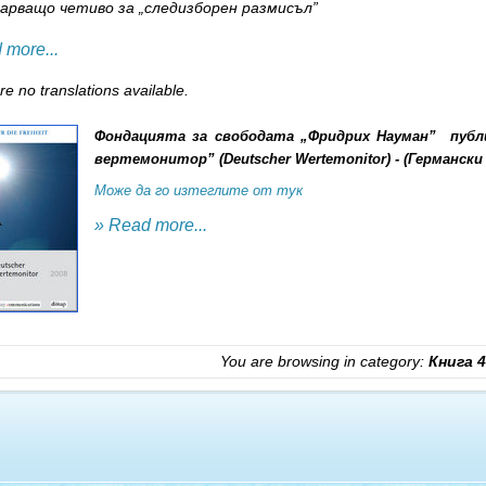
арващо четиво за „следизборен размисъл”
 more...
e no translations available.
Фондацията за свободата „Фридрих Науман” публ
вертемонитор” (Deutscher Wertemonitor) - (Германс
Може да го изтеглите от тук
» Read more...
You are browsing in category:
Книга 4