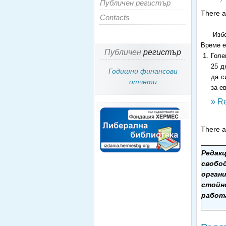
Публичен регистър
There ar
Contacts
Избо
Време е
Публичен
регистър
Голе
25 д
Годишни финансови
да с
отчети
за е
» R
There ar
Редакц
свобо
орган
стойн
работа