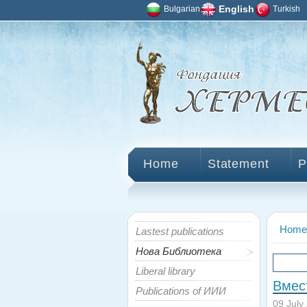
Bulgarian
English
Turkish
Home
Statement
P
Home
Lastest publications
Нова Библиотека
Liberal library
Вмес
Publications of ИИИ
09 July