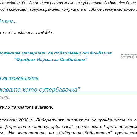
ога работи; без да ни интересува колко зле управлява София; без да н
ост крадецът, корумпираният, комунистът… Аз се срамувам, много
 more...
e no translations available.
ожените материали са подготвени от Фондация
"Фридрих Науман за Свободата"
е за фондацията
жавата като супербавачка"
 2009
e no translations available.
екември 2008 г. Либералният институт на фондацията за с
а „Държавата като супербавачка”, която има в Германия голям
рия. На читателите на „Либерална библиотека” предлага