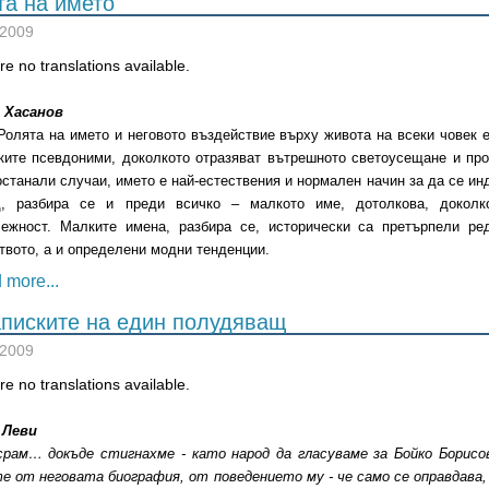
та на името
 2009
e no translations available.
 Хасанов
Ролята на името и неговото въздействие върху живота на всеки човек 
ките псевдоними, доколкото отразяват вътрешното светоусещане и про
останали случаи, името е най-естествения и нормален начин за да се и
д, разбира се и преди всичко – малкото име, дотолкова, доколк
ежност. Малките имена, разбира се, исторически са претърпели ре
твото, а и определени модни тенденции.
 more...
аписките на един полудяващ
 2009
e no translations available.
 Леви
срам… докъде стигнахме - като народ да гласуваме за Бойко Борис
 от неговата биография, от поведението му - че само се оправдава, 