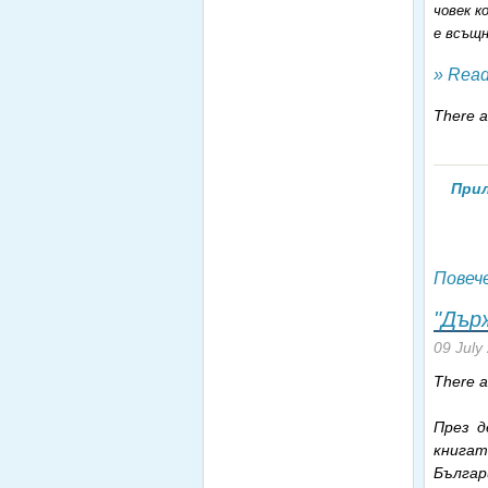
човек к
е всъщн
» Read
There ar
Прил
Повеч
"Дър
09 July
There ar
През д
книгат
Бълга