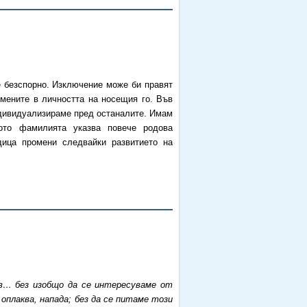
е безспорнo. Изключение може би правят
мените в личността на носещия го. Във
ндивидуализираме пред останалите. Имам
ото фамилията указва повече родова
дица промени следвайки развитието на
ов… без изобщо да се интересуваме от
оплаква, напада; без да се питаме този