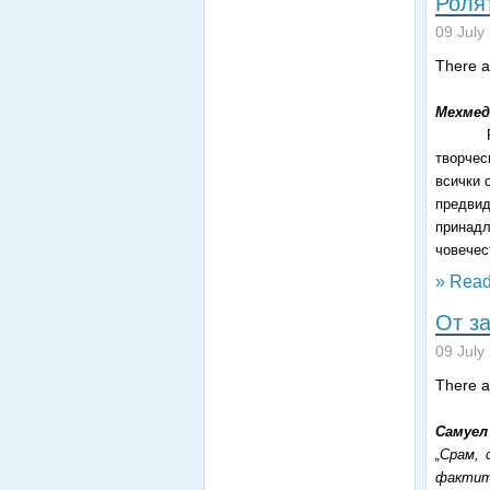
Роля
09 July
There ar
Мехмед
творчес
всички 
предви
принадл
човечес
» Read
От з
09 July
There ar
Самуел
„Срам, 
фактите