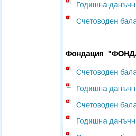
Годишна данъчна
Счетоводен бала
Фондация "ФОНД
Счетоводен бала
Годишна данъчна
Счетоводен бала
Годишна данъчна