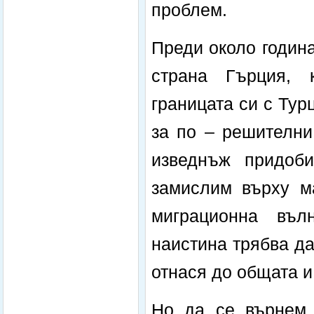
проблем.
Преди около година
страна Гърция, 
границата си с Тур
за по – решителни
изведнъж придоб
замислим върху м
миграционна въл
наистина трябва д
отнася до общата и
Но да се върнем,