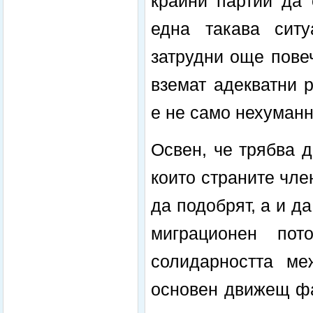
крайни партии да 
една такава ситу
затрудни още пове
вземат адекватни 
е не само нехуманн
Освен, че трябва 
които страните чле
да подобрят, а и д
миграционен пот
солидарността м
основен движещ фа