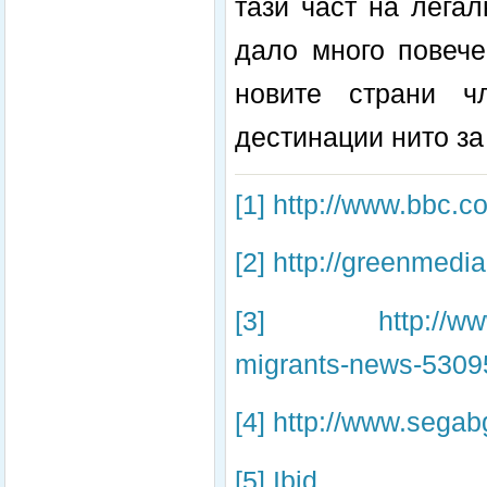
тази част на лега
дало много повече
новите страни ч
дестинации нито за
[1]
http://www.bbc.c
[2]
http://greenmedi
[3]
http://ww
migrants-news-5309
[4]
http://www.segab
[5]
Ibid.,