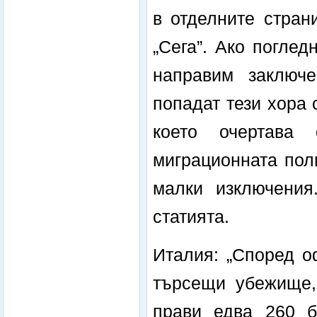
в отделните стран
„Сега”. Ако погле
направим заключе
попадат тези хора 
което очертава
миграционната пол
малки изключения
статията.
Италия: „Според о
търсещи убежище, 
прави едва 260 б