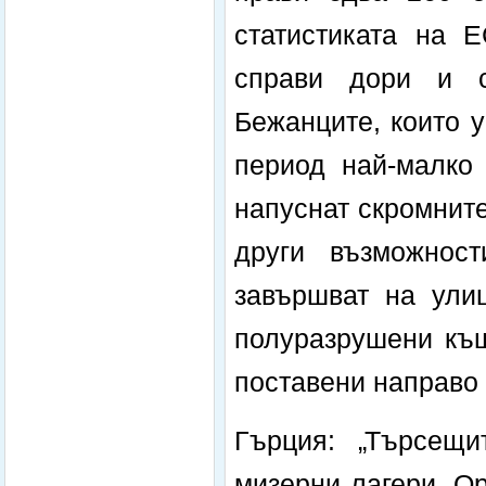
статистиката на 
справи дори и с
Бежанците, които у
период най-малко 
напуснат скромнит
други възможнос
завършват на улиц
полуразрушени къщ
поставени направо 
Гърция: „Търсещ
мизерни лагери. О