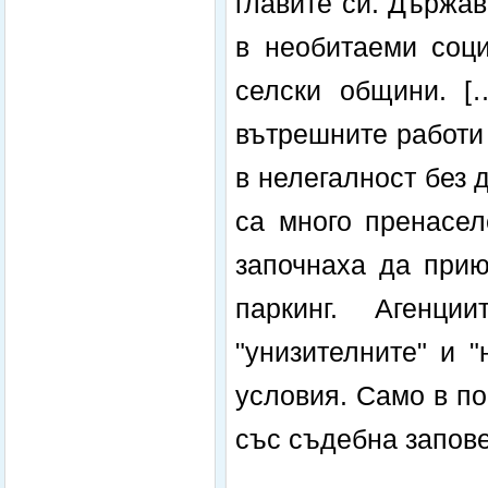
главите си. Държа
в необитаеми соц
селски общини. [
вътрешните работи
в нелегалност без 
са много пренасел
започнаха да прию
паркинг. Агенц
"унизителните" и 
условия. Само в по
със съдебна запове