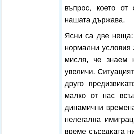
въпрос, което от
нашата държава.
Ясни са две неща:
нормални условия з
мисля, че знаем 
увеличи. Ситуацият
друго предизвикат
малко от нас всъ
динамични времена
нелегална имиграц
време съседката ни