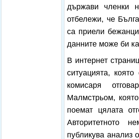
държави членки н
отбележи, че Бълг
са приели бежанци
данните може би ка
В интернет страниц
ситуацията, която
комисаря отгов
Малмстрьом, която
поемат цялата отг
Авторитетното н
публикува анализ 