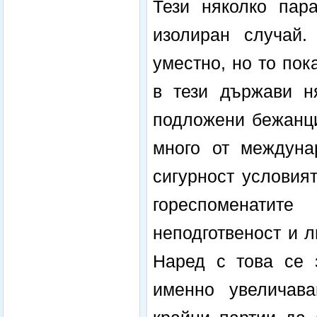
Тези няколко пар
изолиран случай.
уместно, но то пок
в тези държави н
подложени бежанци
много от междуна
сигурност условият
гореспоменати
неподготвеност и л
Наред с това се 
именно увеличав