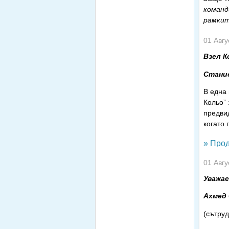
команд
рамкит
01 Авгу
Взел К
Стани
В една 
Кольо” 
предвид
когато 
» Прод
01 Авгу
Уважае
Ахмед
(сътруд