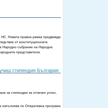
на НС. Новата правна рамка предвижда
следствие от конституционната
на Народно събрание на Народна
 народните представители.
лучиш стипендия България
ане за стипендии за отличен успех,
 се изпълнява по Оперативна програма