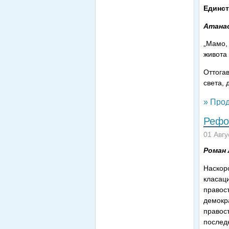
Единст
Атана
„Мамо, 
живота 
Оттогав
света,
» Прод
Рефо
01 Авгу
Роман 
Наскоро
класаци
правос
демокр
правосъ
послед