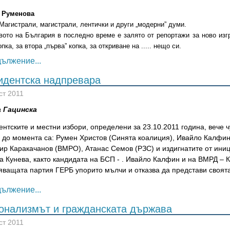
 Руменова
Магистрали, магистрали, лентички и други „модерни” думи.
ото на България в последно време е залято от репортажи за ново изг
пка, за втора „първа” копка, за откриване на ..... нещо си.
ължение...
идентска надпревара
ст 2011
 Гацинска
нтските и местни избори, определени за 23.10.2011 година, вече ч
и до момента са: Румен Христов (Синята коалиция), Ивайло Калфин
ир Каракачанов (ВМРО), Атанас Семов (РЗС) и издигнатите от иниц
а Кунева, както кандидата на БСП - . Ивайло Калфин и на ВМРД – 
ващата партия ГЕРБ упорито мълчи и отказва да представи своята 
ължение...
онализмът и гражданската държава
ст 2011