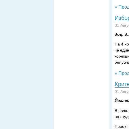
» Прод
Избор
01 Авгу
доц. д
На 4 но
че един
корекц
републ
» Прод
Крит
01 Авгу
Йозлем
В начал
на студ
Проект 