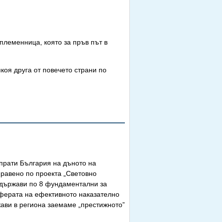
племенница, която за пръв път в
якоя друга от повечето страни по
апрати България на дъното на
правено по проекта „Световно
 държави по 8 фундаментални за
сферата на ефективното наказателно
жави в региона заемаме „престижното”