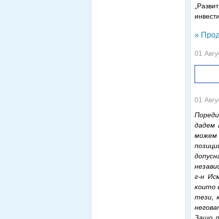
„Развит
инвест
» Прод
01 Авгу
01 Авгу
Пореди
дадем 
можем 
позици
допусн
незави
г-н Ис
които 
тези, 
негова
Защо п