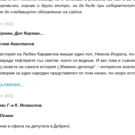
ировъчни, гориво и други екстри, за да бъде при избирателит
е до следващото обновление на сайта.
ст 2011
орман, Дал Корман…
слав Анастасов
история на Любен Каравелов имаше един поп, Никола Искрата, по-и
заради тефтерите със сметки, които си водеше. И ако това е съвс
 сюжета на самата история („Мамино детенце” – интересна аналог
говорим за един народен представител по този начин, по-скоро ис
ължение...
ст 2011
ми Г-н К. Исмаилов,
 Осман
ник в офиса на депутата в Добрич)