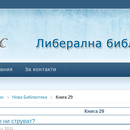
ания
За контакти
ло
Нова Библиотека
Книга 29
Книга 29
о ни струват?
ст 2011