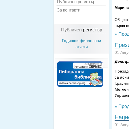
Публичен регистър
Марина
За контакти
Обществ
първа ко
Публичен
регистър
» Прод
Годишни финансови
През
отчети
01 Авгу
Деница
Президе
са ясн
Красим
Меглен
Управля
» Прод
Наци
01 Авгу