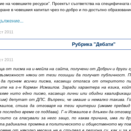
ие на човешките ресурси”. Проектът съответства на специфичната
иране в човешкия капитал чрез по-добро и по-достъпно образовани
ължение...
ст 2011
Рубрика "Дебати"
ст 2011
ца от писма на и-мейла на сайта, получени от Добрич и други г
възможност някои от тези позиции да получат публичност. П
да пуснем всички писма, касаещи отгласа от откритото пи
ите на г-н Корман Исмаилов. Заради характера на езика, кой
ахме нито едно писмо, касаещо лични или обидни квалификаци
сим) депутат от ДПС. Въпреки, че имаше и немалко такива. Г
маилов, стига да отговаря на тези критерии (имаме предвид
в последно време се поддава). Г-н Исмаилов е длъжен да отговор
които са гласували за него защо, по каква причина, има ли д
та радикална промяна в политическото и общественото му пов
овече от няколко месеца не е стъпвал в региона си, как и за