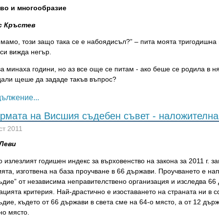
во и многообразие
с Кръстев
мамо, този защо така се е набоядисъл?” – пита моята тригодишна 
си вижда негър.
а минаха години, но аз все още се питам - ако беше се родила в н
 дали щеше да зададе такъв въпрос?
ължение...
рмата на Висшия съдебен съвет - наложителна
ст 2011
Леви
 излезлият годишен индекс за върховенство на закона за 2011 г. з
ята, изготвена на база проучване в 66 държави. Проучването е на
ъдие” от независима неправителствено организация и изследва 66
ацията критерия. Най-драстично е изоставането на страната ни в 
дие, където от 66 държави в света сме на 64-о място, а от 12 дър
но място.