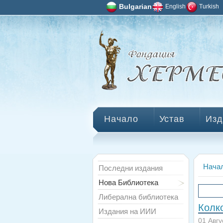
Bulgarian
English
Turkish
Начало
Устав
Изд
Нача
Последни издания
Нова Библиотека
Либерална библиотека
Колк
Издания на ИИИ
01 Авгу