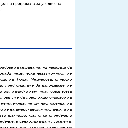
 цел на програмата за увеличено
е.
радове на страната, ни накараха да
оради техническа невъзможност не
смо на Тюляй Мехмедова, относно
то предпочитаме да използваме, не
и или нападки към този бивш (сега
отови сме да предложим отговор на
 неприемливите му настроения, на
и не на американския посланик, а на
руги фактори, които са определели
едение, в ценностната му система.
 каква цел използва отпуснатите му