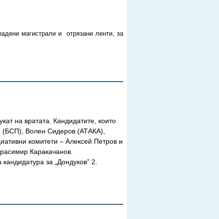
радени магистрали и
отрязани ленти, за
укат на вратата. Кандидатите, които
 (БСП), Волен Сидеров (АТАКА),
иативни комитети – Алексей Петров и
Красимир Каракачанов.
кандидатура за „Дондуков” 2.