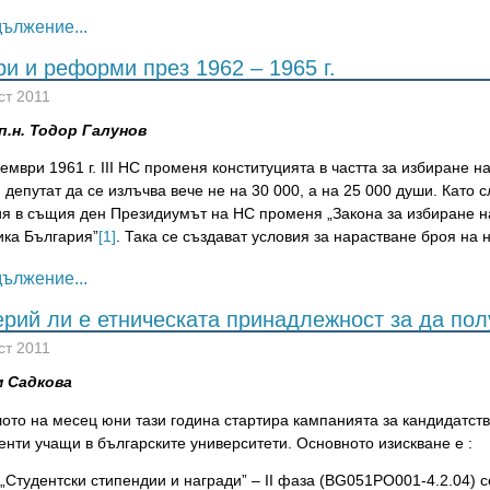
ължение...
и и реформи през 1962 – 1965 г.
ст 2011
.п.н. Тодор Галунов
ември 1961 г. III НС променя конституцията в частта за избиране 
 депутат да се излъчва вече не на 30 000, а на 25 000 души. Като 
ия в същия ден Президиумът на НС променя „Закона за избиране 
ика България”
[1]
. Така се създават условия за нарастване броя на
ължение...
ерий ли е етническата принадлежност за да по
ст 2011
 Садкова
ото на месец юни тази година стартира кампанията за кандидатств
енти учащи в българските университети. Основното изискване е :
„Студентски стипендии и награди” – ІІ фаза (BG051PO001-4.2.04)