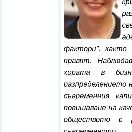
кр
ра
св
а
фактори”, както 
правят. Наблюда
хората в бизн
разпределението н
съвременния кап
повишаване на кач
обществото с р
съвременното 