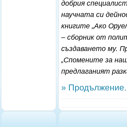
добрия специалист
научната си дейно
книгите „Ако Оруе
– сборник от поли
създаването му. П
„Спомените за на
предлаганият разк
» Продължение..