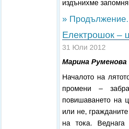
издънихме запомня
» Продължение..
Електрошок – ц
31 Юли 2012
Марина Руменова
Началото на лятот
промени – забр
повишаването на ц
или не, гражданит
на тока. Веднага