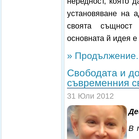
нередност, която д
установяване на а
своята същност 
основната й идея е
» Продължение..
Свободата и до
съвременния с
31 Юли 2012
Де
В 