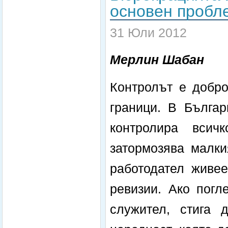
основен пробл
31 Юли 2012
Мерлин Шабан
Контролът е добро
граници. В Българ
контролира всич
затормозява малки
работодател живее
ревизии. Ако погл
служител, стига 