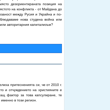
място дезориентираната позиция на
ястото на конфликта - от Майдана до
рзаност между Русия и Украйна и по-
аблюдаваме нова студена война или
 или авторитарния капитализъм?
лиха притесненията си, че от 2010 г.
то и отчуждението на християните е
гащ фактор за това капсулиране, те
 именно в този регион.