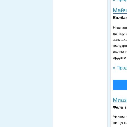
Майчи
Вилда
Настояв
да изуч
заплаха
полудяв
вълна н
ордите 
» Прод
Миаз
Фели 
Уилям 
нищо на