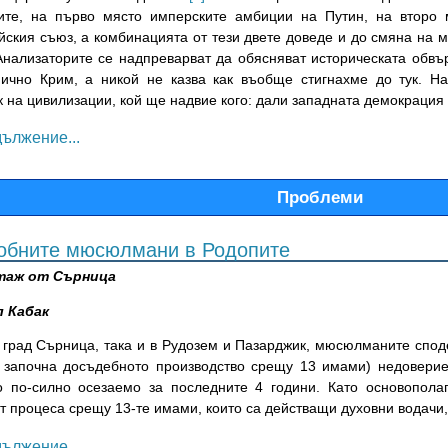
ите, на първо място имперските амбиции на Путин, на второ 
йския съюз, а комбинацията от тези двете доведе и до смяна на м
Анализаторите се надпреварват да обясняват историческата обвъ
ично Крим, а никой не казва как въобще стигнахме до тук. Н
к на цивилизации, кой ще надвие кого: дали западната демокрация
ължение...
Проблеми
обните мюсюлмани в Родопите
таж от Сърница
 Кабак
 град Сърница, така и в Рудозем и Пазарджик, мюсюлманите споде
а започна досъдебното производство срещу 13 имами) недоверие
о по-силно осезаемо за последните 4 години. Като основопола
т процеса срещу 13-те имами, които са действащи духовни водачи,
ължение...