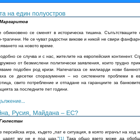
та на един полуостров
 Маргаритов
е обикновено се сменят в историческа тишина. Съпътстващите 
-трагични. Не се чуват радостни викове и никой не свири фанфарн
мяването на новото време.
одобно се случва и с нас, жителите на европейския континент. С
дружено от безмислени политически заявления, които трудно при
яваме подобен род кризи. Напечатаха се милиарди нови банкноти
аха се десетки споразумения – но системните проблеми в ев
отица, свито потребление и отпадане на гаранциите за банковит
цията за последните пет години.
ължение...
йна, Русия, Майдана – ЕС?
 Гюлестан
 персийска игра, където „пат е ситуация, в която играчът на ход
о царят му не е под шах.”
[1]
Така общо взето може да обобщи