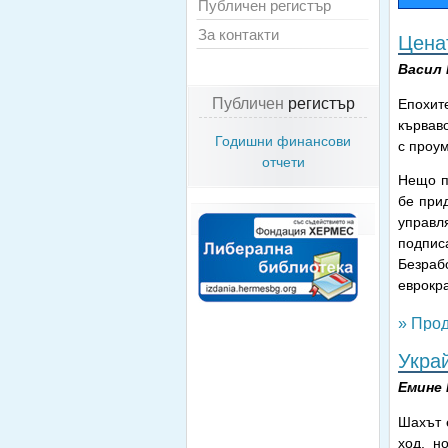
Публичен регистър
За контакти
Цена
Васил
Публичен
регистър
Епохит
кърваво
Годишни финансови
с проу
отчети
Нещо п
бе при
управл
подпис
Безраб
еврокра
» Прод
Укра
Емине
Шахът е
ход, н