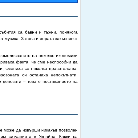
събития са бавни и тъжни, понякога
а музика. Затова и хората закъснявят
громолясването на няколко икономики
криваха факта, че сме неспособни да
, смениха се няколко правителства,
розоната си останаха непокътнати.
е депозити – това е постижението на
 не може да извърши никакъв позволен
м ситуацията в Украйна. Какви са