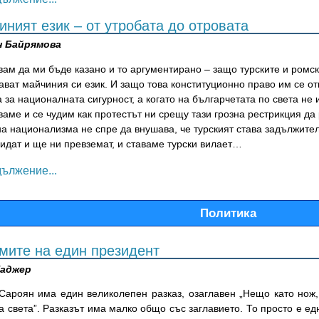
ният език – от утробата до отровата
н Байрямова
ам да ми бъде казано и то аргументирано – защо турските и ромс
ават майчиния си език. И защо това конституционно право им се от
 за националната сигурност, а когато на българчетата по света не 
аме и се чудим как протестът ни срещу тази грозна рестрикция да 
а национализма не спре да внушава, че турският става задължител
идат и ще ни превземат, и ставаме турски вилает…
ължение...
Политика
мите на един президент
Таджер
Сароян има един великолепен разказ, озаглавен „Нещо като нож,
 света”. Разказът има малко общо със заглавието. То просто е е