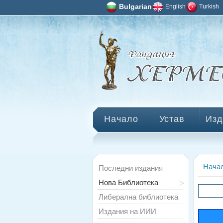
Bulgarian
English
Turkish
Начало
Устав
Изд
Нача
Последни издания
Нова Библиотека
Либерална библиотека
Издания на ИИИ