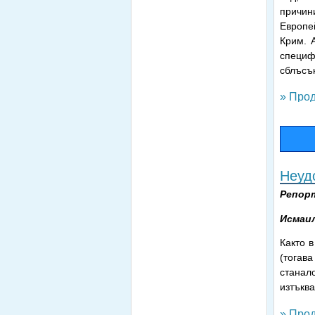
причин
Европе
Крим. 
специф
сблъсъ
» Прод
Неуд
Репор
Исмаил
Както в
(тогав
станал
изтъква
» Прод