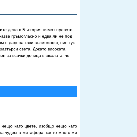
ките деца в България нямат правото
казва гръмогласно и едва ли не под
им е дадена тази възможност, ние тук
разтърси света. Докато високата
ен за всички дечица в школата, че
 нещо като цвете, изобщо нещо като
дна чудесна метафора, която много ми