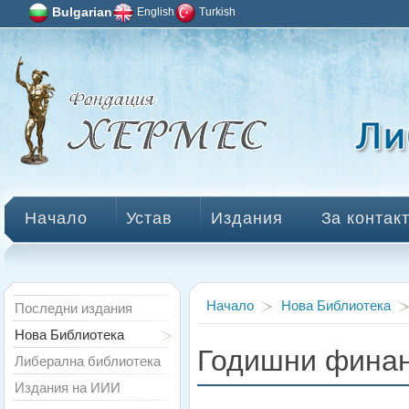
Bulgarian
English
Turkish
Начало
Устав
Издания
За контак
Начало
Нова Библиотека
Последни издания
Нова Библиотека
Годишни финан
Либерална библиотека
Издания на ИИИ