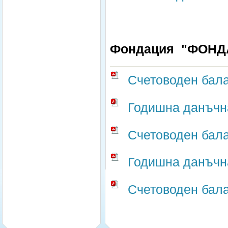
Фондация "ФОНД
Счетоводен бала
Годишна данъчна
Счетоводен бала
Годишна данъчна
Счетоводен бала